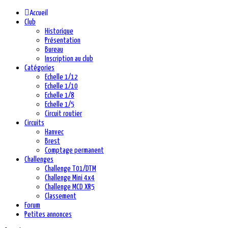
Accueil
Club
Historique
Présentation
Bureau
Inscription au club
Catégories
Echelle 1/12
Echelle 1/10
Echelle 1/8
Echelle 1/5
Circuit routier
Circuits
Hanvec
Brest
Comptage permanent
Challenges
Challenge T01/DTM
Challenge Mini 4x4
Challenge MCD XR5
Classement
Forum
Petites annonces