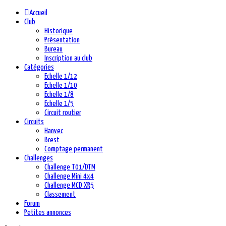
précédente
précédent
suivante
suivant
Accueil
Club
Historique
Présentation
Bureau
Inscription au club
Catégories
Echelle 1/12
Echelle 1/10
Echelle 1/8
Echelle 1/5
Circuit routier
Circuits
Hanvec
Brest
Comptage permanent
Challenges
Challenge T01/DTM
Challenge Mini 4x4
Challenge MCD XR5
Classement
Forum
Petites annonces