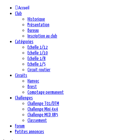
Accueil
Club
Historique
Présentation
Bureau
Inscription au club
Catégories
Echelle 1/12
Echelle 1/10
Echelle 1/8
Echelle 1/5
Circuit routier
Circuits
Hanvec
Brest
Comptage permanent
Challenges
Challenge T01/DTM
Challenge Mini 4x4
Challenge MCD XR5
Classement
Forum
Petites annonces