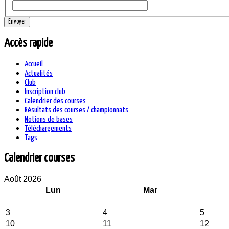
Envoyer
Accès rapide
Accueil
Actualités
Club
Inscription club
Calendrier des courses
Résultats des courses / championnats
Notions de bases
Téléchargements
Tags
Calendrier courses
Août 2026
Lun
Mar
3
4
5
10
11
12