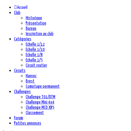
précédente
précédent
suivante
suivant
Accueil
Club
Historique
Présentation
Bureau
Inscription au club
Catégories
Echelle 1/12
Echelle 1/10
Echelle 1/8
Echelle 1/5
Circuit routier
Circuits
Hanvec
Brest
Comptage permanent
Challenges
Challenge T01/DTM
Challenge Mini 4x4
Challenge MCD XR5
Classement
Forum
Petites annonces