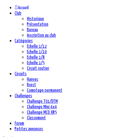
Accueil
Club
Historique
Présentation
Bureau
Inscription au club
Catégories
Echelle 1/12
Echelle 1/10
Echelle 1/8
Echelle 1/5
Circuit routier
Circuits
Hanvec
Brest
Comptage permanent
Challenges
Challenge T01/DTM
Challenge Mini 4x4
Challenge MCD XR5
Classement
Forum
Petites annonces