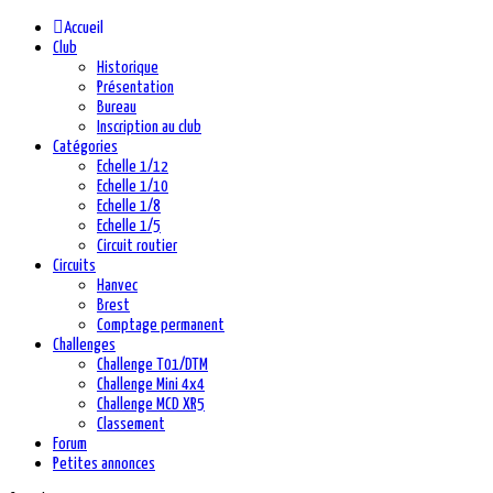
précédente
précédent
suivante
suivant
Accueil
Club
Historique
Présentation
Bureau
Inscription au club
Catégories
Echelle 1/12
Echelle 1/10
Echelle 1/8
Echelle 1/5
Circuit routier
Circuits
Hanvec
Brest
Comptage permanent
Challenges
Challenge T01/DTM
Challenge Mini 4x4
Challenge MCD XR5
Classement
Forum
Petites annonces