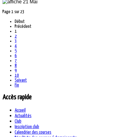
Page 1 sur 23
Début
Précédent
1
2
3
4
5
6
7
8
9
10
Suivant
Fin
Accès rapide
Accueil
Actualités
Club
Inscription club
Calendrier des courses