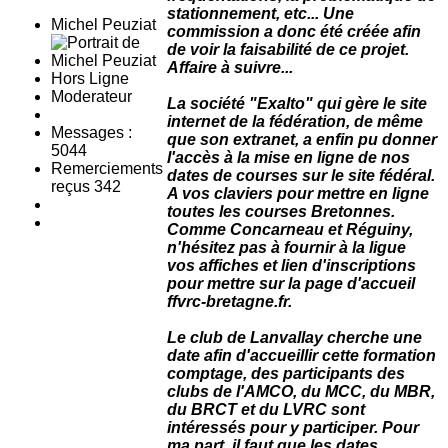
stationnement, etc... Une
Michel Peuziat
commission a donc été créée afin
de voir la faisabilité de ce projet.
Affaire à suivre...
Hors Ligne
Moderateur
La société "Exalto" qui gère le site
internet de la fédération, de même
Messages :
que son extranet, a enfin pu donner
5044
l'accès à la mise en ligne de nos
Remerciements
dates de courses sur le site fédéral.
reçus 342
A vos claviers pour mettre en ligne
toutes les courses Bretonnes.
Comme Concarneau et Réguiny,
n'hésitez pas à fournir à la ligue
vos affiches et lien d'inscriptions
pour mettre sur la page d'accueil
ffvrc-bretagne.fr.
Le club de Lanvallay cherche une
date afin d'accueillir cette formation
comptage, des participants des
clubs de l'AMCO, du MCC, du MBR,
du BRCT et du LVRC sont
intéressés pour y participer. Pour
ma part, il faut que les dates