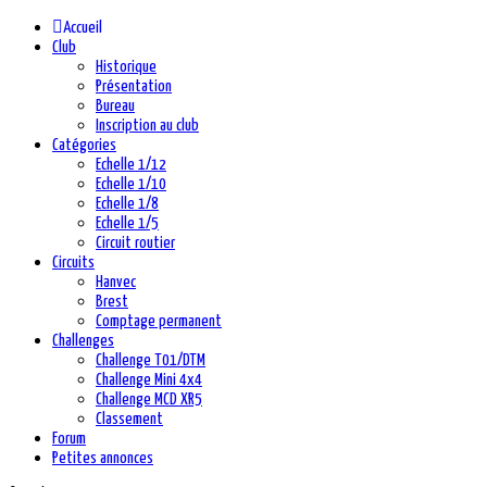
Accueil
Club
Historique
Présentation
Bureau
Inscription au club
Catégories
Echelle 1/12
Echelle 1/10
Echelle 1/8
Echelle 1/5
Circuit routier
Circuits
Hanvec
Brest
Comptage permanent
Challenges
Challenge T01/DTM
Challenge Mini 4x4
Challenge MCD XR5
Classement
Forum
Petites annonces