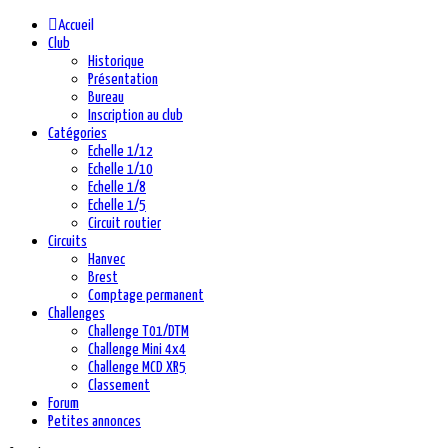
Accueil
Club
Historique
Présentation
Bureau
Inscription au club
Catégories
Echelle 1/12
Echelle 1/10
Echelle 1/8
Echelle 1/5
Circuit routier
Circuits
Hanvec
Brest
Comptage permanent
Challenges
Challenge T01/DTM
Challenge Mini 4x4
Challenge MCD XR5
Classement
Forum
Petites annonces