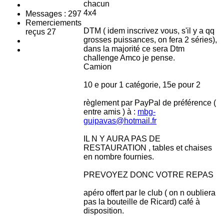
chacun
4x4
Messages : 297
Remerciements
DTM ( idem inscrivez vous, s'il y a qq
reçus 27
grosses puissances, on fera 2 séries),
dans la majorité ce sera Dtm
challenge Amco je pense.
Camion
10 e pour 1 catégorie, 15e pour 2
règlement par PayPal de préférence (
entre amis ) à :
mbg-
guipavas@hotmail.fr
IL N Y AURA PAS DE
RESTAURATION , tables et chaises
en nombre fournies.
PREVOYEZ DONC VOTRE REPAS
apéro offert par le club ( on n oubliera
pas la bouteille de Ricard) café à
disposition.