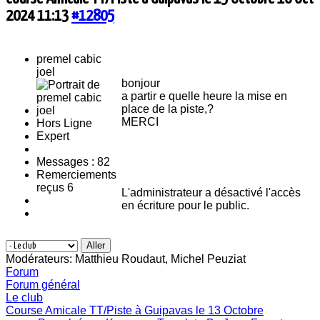
2024 11:13
#12805
premel cabic
joel
bonjour
a partir e quelle heure la mise en
place de la piste,?
MERCI
Hors Ligne
Expert
Messages : 82
Remerciements
reçus 6
L'administrateur a désactivé l'accès
en écriture pour le public.
Modérateurs:
Matthieu Roudaut
,
Michel Peuziat
Forum
Forum général
Le club
Course Amicale TT/Piste à Guipavas le 13 Octobre