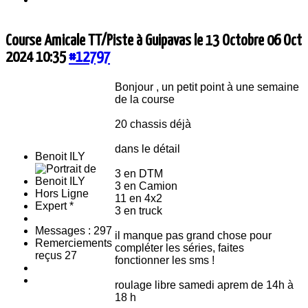
Course Amicale TT/Piste à Guipavas le 13 Octobre
06 Oct
2024 10:35
#12797
Bonjour , un petit point à une semaine
de la course
20 chassis déjà
dans le détail
Benoit ILY
3 en DTM
3 en Camion
Hors Ligne
11 en 4x2
Expert *
3 en truck
Messages : 297
il manque pas grand chose pour
Remerciements
compléter les séries, faites
reçus 27
fonctionner les sms !
roulage libre samedi aprem de 14h à
18 h