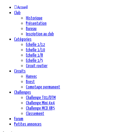
Accueil
Club
Historique
Présentation
Bureau
Inscription au club
Catégories
Echelle 1/12
Echelle 1/10
Echelle 1/8
Echelle 1/5
Circuit routier
Circuits
Hanvec
Brest
Comptage permanent
Challenges
Challenge T01/DTM
Challenge Mini 4x4
Challenge MCD XR5
Classement
Forum
Petites annonces