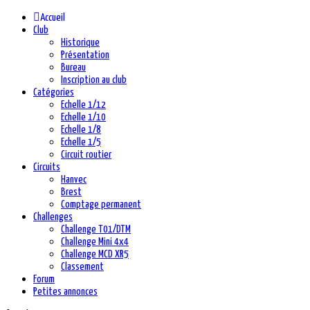
précédente
précédent
suivante
suivant
Accueil
Club
Historique
Présentation
Bureau
Inscription au club
Catégories
Echelle 1/12
Echelle 1/10
Echelle 1/8
Echelle 1/5
Circuit routier
Circuits
Hanvec
Brest
Comptage permanent
Challenges
Challenge T01/DTM
Challenge Mini 4x4
Challenge MCD XR5
Classement
Forum
Petites annonces