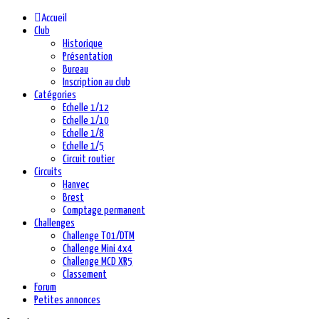
précédente
précédent
suivante
suivant
Accueil
Club
Historique
Présentation
Bureau
Inscription au club
Catégories
Echelle 1/12
Echelle 1/10
Echelle 1/8
Echelle 1/5
Circuit routier
Circuits
Hanvec
Brest
Comptage permanent
Challenges
Challenge T01/DTM
Challenge Mini 4x4
Challenge MCD XR5
Classement
Forum
Petites annonces