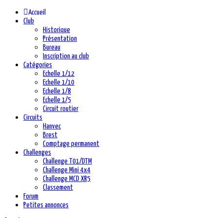
précédente
précédent
suivante
suivant
Accueil
Club
Historique
Présentation
Bureau
Inscription au club
Catégories
Echelle 1/12
Echelle 1/10
Echelle 1/8
Echelle 1/5
Circuit routier
Circuits
Hanvec
Brest
Comptage permanent
Challenges
Challenge T01/DTM
Challenge Mini 4x4
Challenge MCD XR5
Classement
Forum
Petites annonces