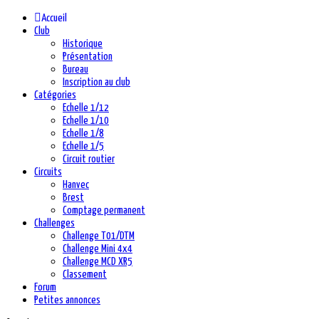
précédente
précédent
suivante
suivant
Accueil
Club
Historique
Présentation
Bureau
Inscription au club
Catégories
Echelle 1/12
Echelle 1/10
Echelle 1/8
Echelle 1/5
Circuit routier
Circuits
Hanvec
Brest
Comptage permanent
Challenges
Challenge T01/DTM
Challenge Mini 4x4
Challenge MCD XR5
Classement
Forum
Petites annonces