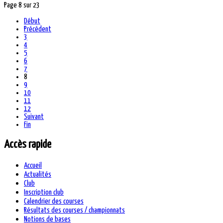
Page 8 sur 23
Début
Précédent
3
4
5
6
7
8
9
10
11
12
Suivant
Fin
Accès rapide
Accueil
Actualités
Club
Inscription club
Calendrier des courses
Résultats des courses / championnats
Notions de bases