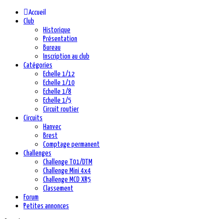
précédente
précédent
suivante
suivant
Accueil
Club
Historique
Présentation
Bureau
Inscription au club
Catégories
Echelle 1/12
Echelle 1/10
Echelle 1/8
Echelle 1/5
Circuit routier
Circuits
Hanvec
Brest
Comptage permanent
Challenges
Challenge T01/DTM
Challenge Mini 4x4
Challenge MCD XR5
Classement
Forum
Petites annonces