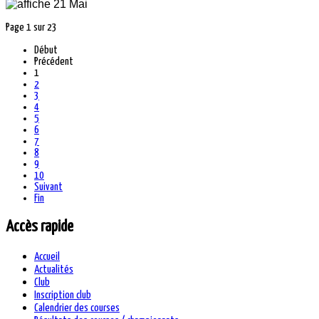
Page 1 sur 23
Début
Précédent
1
2
3
4
5
6
7
8
9
10
Suivant
Fin
Accès rapide
Accueil
Actualités
Club
Inscription club
Calendrier des courses