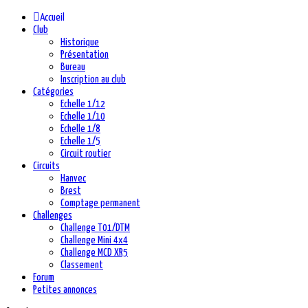
précédente
précédent
suivante
suivant
Accueil
Club
Historique
Présentation
Bureau
Inscription au club
Catégories
Echelle 1/12
Echelle 1/10
Echelle 1/8
Echelle 1/5
Circuit routier
Circuits
Hanvec
Brest
Comptage permanent
Challenges
Challenge T01/DTM
Challenge Mini 4x4
Challenge MCD XR5
Classement
Forum
Petites annonces