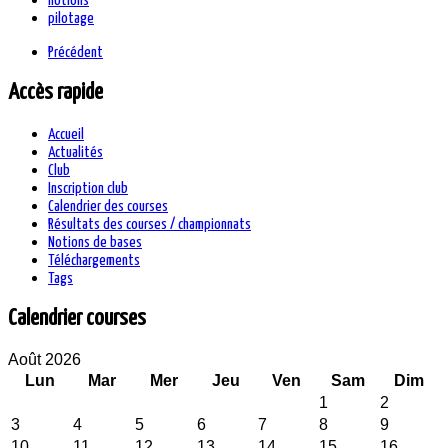
notions
pilotage
Précédent
Accès rapide
Accueil
Actualités
Club
Inscription club
Calendrier des courses
Résultats des courses / championnats
Notions de bases
Téléchargements
Tags
Calendrier courses
Août 2026
Lun
Mar
Mer
Jeu
Ven
Sam
Dim
1
2
3
4
5
6
7
8
9
10
11
12
13
14
15
16