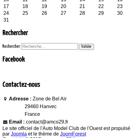
17
18
19
20
21
22
23
24
25
26
27
28
29
30
31
Rechercher
Rechercher
Valider
Facebook
Contactez-nous
Adresse :
Zone de Bel Air
29460 Hanvec
France
Email :
contact@amco29.fr
Le site officiel de l'Auto Model Club de l'Ouest est propulsé
par
Joomla
et le thème de
JoomForest