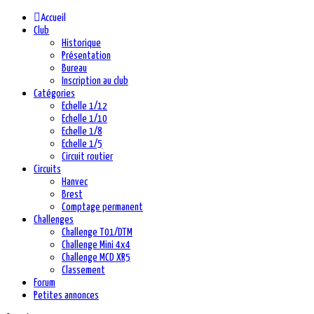
précédente
précédent
suivante
suivant
Accueil
Club
Historique
Présentation
Bureau
Inscription au club
Catégories
Echelle 1/12
Echelle 1/10
Echelle 1/8
Echelle 1/5
Circuit routier
Circuits
Hanvec
Brest
Comptage permanent
Challenges
Challenge T01/DTM
Challenge Mini 4x4
Challenge MCD XR5
Classement
Forum
Petites annonces