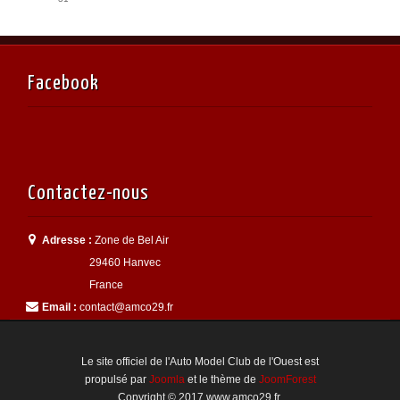
Facebook
Contactez-nous
Adresse :
Zone de Bel Air
29460 Hanvec
France
Email :
contact@amco29.fr
Le site officiel de l'Auto Model Club de l'Ouest est
propulsé par
Joomla
et le thème de
JoomForest
Copyright © 2017 www.amco29.fr.