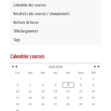
Calendrier des courses
Résultats des courses / championnats
Notions de bases
Téléchargements
Tags
Année
Mois
Mois
Année
précédente
précédent
suivant
suivante
Calendrier courses
Août 2026
Lun
Mar
Mer
Jeu
Ven
Sam
Dim
1
2
7
3
4
5
6
8
9
10
11
12
13
14
15
16
17
18
19
20
21
22
23
24
25
26
27
28
29
30
31