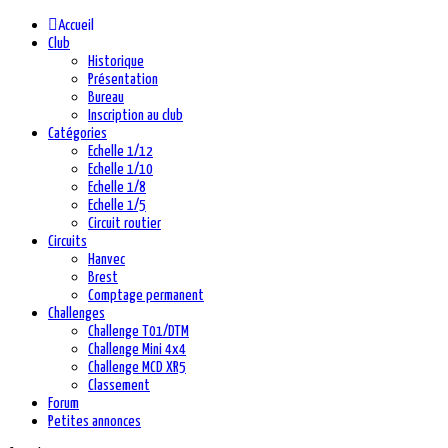
précédente
précédent
suivante
suivant
Accueil
Club
Historique
Présentation
Bureau
Inscription au club
Catégories
Echelle 1/12
Echelle 1/10
Echelle 1/8
Echelle 1/5
Circuit routier
Circuits
Hanvec
Brest
Comptage permanent
Challenges
Challenge T01/DTM
Challenge Mini 4x4
Challenge MCD XR5
Classement
Forum
Petites annonces