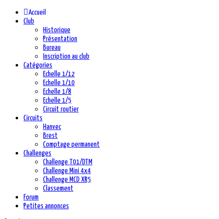
précédente
précédent
suivante
suivant
Accueil
Club
Historique
Présentation
Bureau
Inscription au club
Catégories
Echelle 1/12
Echelle 1/10
Echelle 1/8
Echelle 1/5
Circuit routier
Circuits
Hanvec
Brest
Comptage permanent
Challenges
Challenge T01/DTM
Challenge Mini 4x4
Challenge MCD XR5
Classement
Forum
Petites annonces